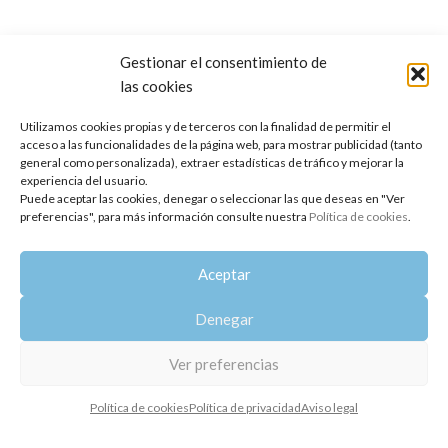
Gestionar el consentimiento de
las cookies
Utilizamos cookies propias y de terceros con la finalidad de permitir el
acceso a las funcionalidades de la página web, para mostrar publicidad (tanto
general como personalizada), extraer estadísticas de tráfico y mejorar la
experiencia del usuario.
Puede aceptar las cookies, denegar o seleccionar las que deseas en "Ver
preferencias", para más información consulte nuestra
Política de cookies
.
AGOTADO
AGOTADO
Aloe de Neroli
Aloe de Rosa
Aceptar
22,20
€
24,74
€
Denegar
Ver preferencias
Política de cookies
Política de privacidad
Aviso legal