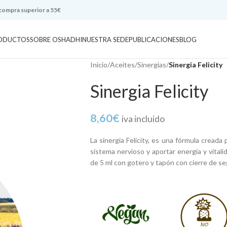
 compra superior a 55€
ODUCTOS
SOBRE OSHADHI
NUESTRA SEDE
PUBLICACIONES
BLOG
Inicio
/
Aceites
/
Sinergias
/
Sinergia Felicity
Sinergia Felicity
8,60
€
iva incluido
La sinergia Felicity, es una fórmula creada 
sistema nervioso y aportar energía y vitalid
de 5 ml con gotero y tapón con cierre de se