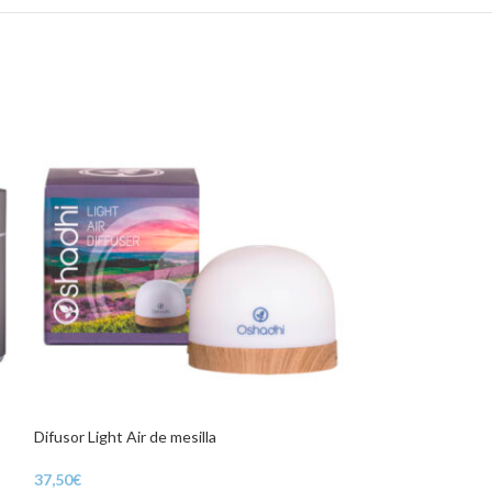
Difusor Light Air de mesilla
Manteca de Karit
37,50
€
9,85
€
-
29,80
€