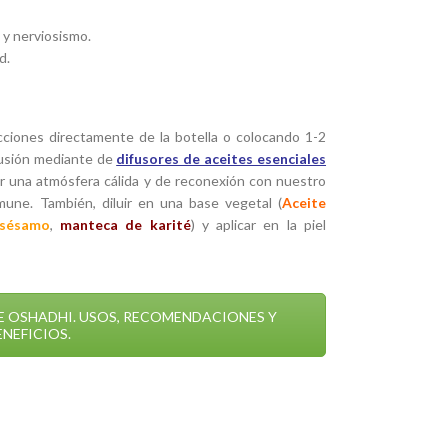
 y nerviosismo.
d.
ones directamente de la botella o colocando 1-2
fusión mediante de
difusores de aceites esenciales
or una atmósfera cálida y de reconexión con nuestro
mune. También, diluir en una base vegetal (
Aceite
 sésamo
,
manteca de karité
) y aplicar en la piel
DE OSHADHI. USOS, RECOMENDACIONES Y
ENEFICIOS.