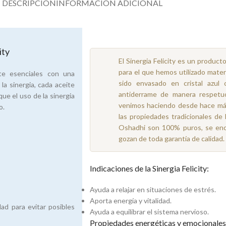
DESCRIPCIÓN
INFORMACIÓN ADICIONAL
ity
El Sinergia Felicity es un product
para el que hemos utilizado mater
ite esenciales con una
sido envasado en cristal azul 
la sinergia, cada aceite
antiderrame de manera respetu
ue el uso de la sinergia
venimos haciendo desde hace más
o.
las propiedades tradicionales de 
Oshadhi son 100% puros, se enc
gozan de toda garantía de calidad.
Indicaciones de la Sinergia Felicity:
Ayuda a relajar en situaciones de estrés.
Aporta energía y vitalidad.
dad para evitar posibles
Ayuda a equilibrar el sistema nervioso.
Propiedades energéticas y emocionales