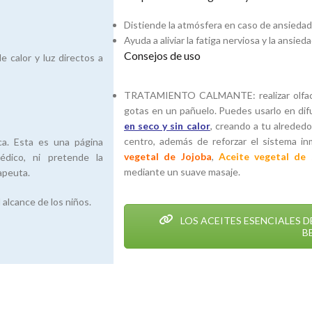
Distiende la atmósfera en caso de ansiedad
Ayuda a aliviar la fatiga nerviosa y la ansieda
Consejos de uso
 calor y luz directos a
TRATAMIENTO CALMANTE: realizar olfacci
gotas en un pañuelo. Puedes usarlo en di
en seco y sin calor
, creando a tu alreded
centro, además de reforzar el sistema in
ca. Esta es una página
vegetal de Jojoba
,
Aceite vegetal de
édico, ni pretende la
mediante un suave masaje.
apeuta.
 alcance de los niños.
LOS ACEITES ESENCIALES 
B