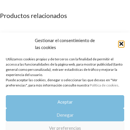
Productos relacionados
Gestionar el consentimiento de
las cookies
Utilizamos cookies propias y de terceros con la finalidad de permitir el
acceso a las funcionalidades de la página web, para mostrar publicidad (tanto
general como personalizada), extraer estadísticas de tráfico y mejorar la
experiencia del usuario.
Puede aceptar las cookies, denegar o seleccionar las que deseas en "Ver
preferencias", para más información consulte nuestra
Política de cookies
.
Aceite Facial Jojoba de Tomillo
Aceite Facial Omega de Luxe
Aceptar
12,95
€
21,02
€
Denegar
Copyright 2014-2025
Oshadhi España
.
Todos los derechos reservados.
Ver preferencias