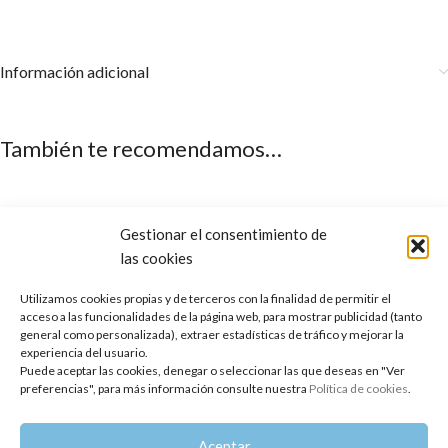
Información adicional
También te recomendamos…
Gestionar el consentimiento de
las cookies
Utilizamos cookies propias y de terceros con la finalidad de permitir el
acceso a las funcionalidades de la página web, para mostrar publicidad (tanto
general como personalizada), extraer estadísticas de tráfico y mejorar la
experiencia del usuario.
Puede aceptar las cookies, denegar o seleccionar las que deseas en "Ver
preferencias", para más información consulte nuestra
Política de cookies
.
Aceite Esencial de Orégano
AGOTADO
Español
Difusor Cool Breeze
Aceptar