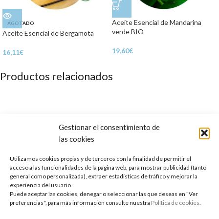
Aceite Esencial de Mandarina
AGOTADO
verde BIO
Aceite Esencial de Bergamota
19,60
€
16,11
€
Productos relacionados
Gestionar el consentimiento de
las cookies
Utilizamos cookies propias y de terceros con la finalidad de permitir el
acceso a las funcionalidades de la página web, para mostrar publicidad (tanto
general como personalizada), extraer estadísticas de tráfico y mejorar la
experiencia del usuario.
Puede aceptar las cookies, denegar o seleccionar las que deseas en "Ver
Aceite Esencial absoluto de
Aceite Esencial de Gaulteria
preferencias", para más información consulte nuestra
Política de cookies
.
Jazmín Sambac