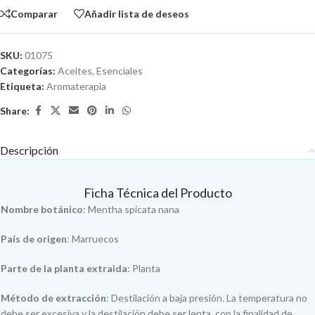
Comparar
Añadir lista de deseos
SKU:
01075
Categorías:
Aceites
,
Esenciales
Etiqueta:
Aromaterapia
Share:
Descripción
Ficha Técnica del Producto
Nombre botánico
: Mentha spicata nana
País de origen
: Marruecos
Parte de la planta extraida
: Planta
Método de extracción
: Destilación a baja presión. La temperatura no
debe ser excesiva y la destilación debe ser lenta, con la finalidad de