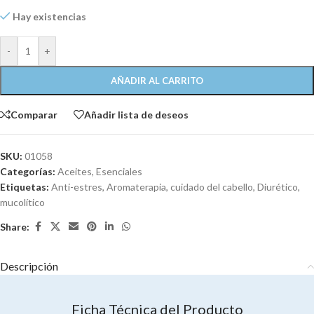
Hay existencias
-
+
AÑADIR AL CARRITO
Comparar
Añadir lista de deseos
SKU:
01058
Categorías:
Aceites
,
Esenciales
Etiquetas:
Anti-estres
,
Aromaterapia
,
cuidado del cabello
,
Diurético
,
mucolítico
Share:
Descripción
Ficha Técnica del Producto