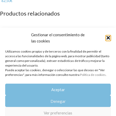
62,50
€
Productos relacionados
Gestionar el consentimiento de
las cookies
Utilizamos cookies propias y de terceros con la finalidad de permitir el
acceso a las funcionalidades de la página web, para mostrar publicidad (tanto
general como personalizada), extraer estadísticas de tráfico y mejorar la
experiencia del usuario.
Puede aceptar las cookies, denegar o seleccionar las que deseas en "Ver
preferencias", para más información consulte nuestra
Política de cookies
.
Aceite Esencial absoluto de
Aceite Esencial de Limón Amarillo
Jazmín Sambac
BIO
Aceptar
49,89
€
6,36
€
Denegar
Copyright 2014-2025
Oshadhi España
.
Todos los derechos reservados.
Ver preferencias