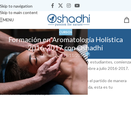
Skip to navigation
Skip to main content
MENU
CURSOS
Formación en Aromatología Holística
2016-2017 con Oshadhi
0
Oshadhi
On 24/11/2016
Un año más, llenos de ilusión y nuestros queridos estudiantes, comienza
la formación en Aromaterapia Holística de noviembre a julio 2016-2017
.
Si quieres conocer la aromaterapia y sacarle todo el partido de manera
rigurosa pero sin olvidar su parte holística, sin duda, esta es tu
formación en Aromaterapia.