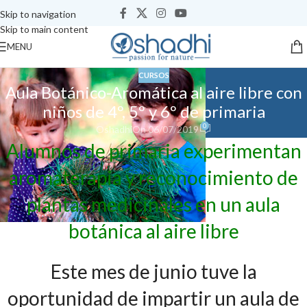
Skip to navigation
Skip to main content
MENU
CURSOS
Aula Botánico-Aromática al aire libre con
niños de 4º, 5º y 6º de primaria
0
Oshadhi
On 06/07/2019
Alumnos de primaria experimentan
aromaterapia y reconocimiento de
plantas medicinales en un aula
botánica al aire libre
Este mes de junio tuve la
oportunidad de impartir un aula de