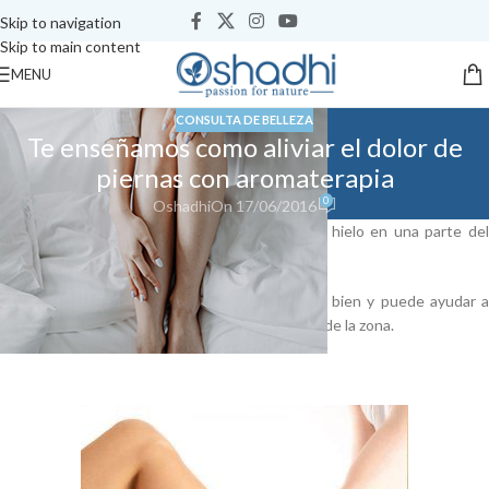
Skip to navigation
Skip to main content
MENU
CONSULTA DE BELLEZA
Te enseñamos como aliviar el dolor de
piernas con aromaterapia
0
Oshadhi
On 17/06/2016
Cuántas veces te has puesto una bolsita con hielo en una parte del
cuerpo dolorida o hinchada?
Si la sensación es de calor, el frío suele ir muy bien y puede ayudar a
reducir la inflamación, para estimular la curación de la zona.