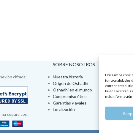
A
SOBRE NOSOTROS
VISÍTA
Utilizamos cookies
exión cifrada:
Nuestra historia
Tienda fís
funcionalidades d
Origen de Oshadhi
Talleres 
extraer estadístic
Oshadhi en el mundo
Tratamien
Puede aceptar las
Compromiso ético
Ayurveda
más información 
Garantías y avales
Jornadas
Localización
Aromatera
Acep
rma segura con: