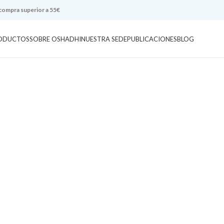
 compra superior a 55€
ODUCTOS
SOBRE OSHADHI
NUESTRA SEDE
PUBLICACIONES
BLOG