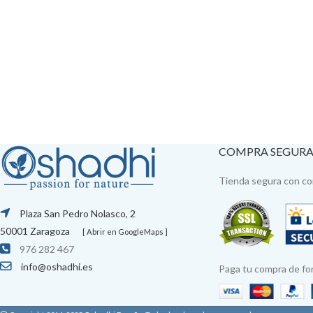
COMPRA SEGUR
Tienda segura con con
Plaza San Pedro Nolasco, 2
50001 Zaragoza
[ Abrir en GoogleMaps ]
976 282 467
info@oshadhi.es
Paga tu compra de fo