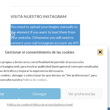
VISITA NUESTRO INSTAGRAM
You need to upload your images manually to
the element if you want to load them from
your website. Otherwise you will need to
connect your real Instagram account via API.
Gestionar el consentimiento de las cookies
 NUESTRA SEDE
CONDICIONES DE USO
 propias y de terceros con la finalidad de permitir el acceso a las
ica
Condiciones generales
e la página web, para mostrar publicidad (tanto general como personalizada),
de aromaterapia
Cambios y devoluciones
as de tráfico y mejorar la experiencia del usuario.
tos de belleza
Formas de pago
 cookies, denegar o seleccionar las que deseas en "Ver preferencias", para
Formas de envío
consulte nuestra
Política de cookies
.
 y showrooms
¿Tienes alguna duda?
pia y bienestar
tar
Denegar
Ver preferencias
Política de cookies
Política de privacidad
Aviso legal