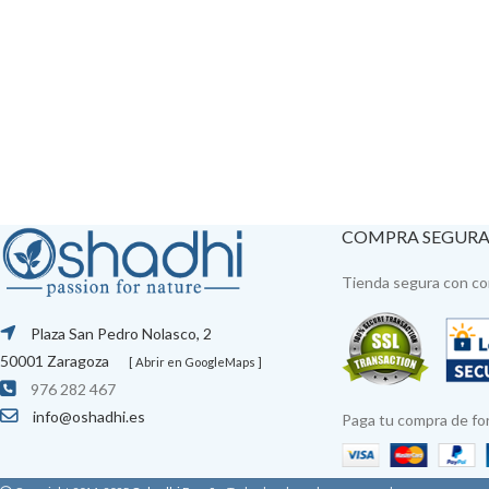
COMPRA SEGUR
Tienda segura con con
Plaza San Pedro Nolasco, 2
50001 Zaragoza
[ Abrir en GoogleMaps ]
976 282 467
info@oshadhi.es
Paga tu compra de fo