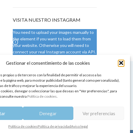
VISITA NUESTRO INSTAGRAM
You need to upload your images manually to
the element if you want to load them from
your website. Otherwise you will need to
connect your real Instagram account via API.
Gestionar el consentimiento de las cookies
 NUESTRA SEDE
CONDICIONES DE USO
 propias y de terceros con la finalidad de permitir el acceso a las
ica
Condiciones generales
e la página web, para mostrar publicidad (tanto general como personalizada),
de aromaterapia
Cambios y devoluciones
as de tráfico y mejorar la experiencia del usuario.
tos de belleza
Formas de pago
 cookies, denegar o seleccionar las que deseas en "Ver preferencias", para
Formas de envío
consulte nuestra
Política de cookies
.
 y showrooms
¿Tienes alguna duda?
pia y bienestar
tar
Denegar
Ver preferencias
Política de cookies
Política de privacidad
Aviso legal