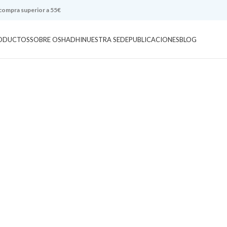
 compra superior a 55€
ODUCTOS
SOBRE OSHADHI
NUESTRA SEDE
PUBLICACIONES
BLOG