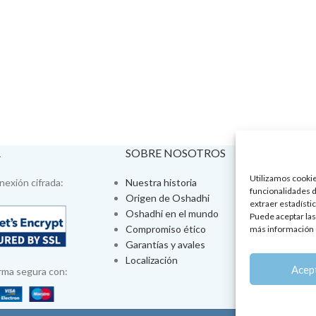
A
SOBRE NOSOTROS
VISÍTA
Utilizamos cookies
exión cifrada:
Nuestra historia
Tienda fís
funcionalidades d
Origen de Oshadhi
Talleres 
extraer estadístic
Oshadhi en el mundo
Tratamien
Puede aceptar las
Compromiso ético
Ayurveda
más información 
Garantías y avales
Jornadas
Localización
Aromatera
Acep
rma segura con: