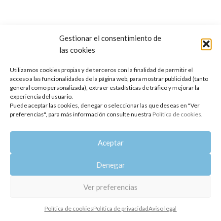
Gestionar el consentimiento de
las cookies
Copyright 2014-2025
Oshadhi España
.
Todos los derechos reservados.
Utilizamos cookies propias y de terceros con la finalidad de permitir el
acceso a las funcionalidades de la página web, para mostrar publicidad (tanto
Política de privacidad
|
Aviso legal
|
Política de cookies
general como personalizada), extraer estadísticas de tráfico y mejorar la
experiencia del usuario.
Puede aceptar las cookies, denegar o seleccionar las que deseas en "Ver
preferencias", para más información consulte nuestra
Política de cookies
.
Aceptar
Denegar
Ver preferencias
Política de cookies
Política de privacidad
Aviso legal