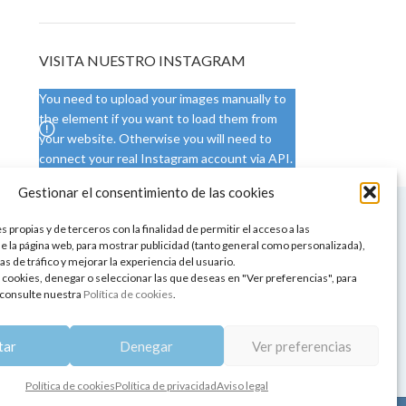
VISITA NUESTRO INSTAGRAM
You need to upload your images manually to
the element if you want to load them from
your website. Otherwise you will need to
connect your real Instagram account via API.
Gestionar el consentimiento de las cookies
 NUESTRA SEDE
CONDICIONES DE USO
 propias y de terceros con la finalidad de permitir el acceso a las
ica
Condiciones generales
e la página web, para mostrar publicidad (tanto general como personalizada),
de aromaterapia
Cambios y devoluciones
as de tráfico y mejorar la experiencia del usuario.
tos de belleza
Formas de pago
 cookies, denegar o seleccionar las que deseas en "Ver preferencias", para
Formas de envío
consulte nuestra
Política de cookies
.
 y showrooms
¿Tienes alguna duda?
pia y bienestar
tar
Denegar
Ver preferencias
Política de cookies
Política de privacidad
Aviso legal