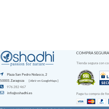
COMPRA SEGUR
Tienda segura con con
Plaza San Pedro Nolasco, 2
50001 Zaragoza
[ Abrir en GoogleMaps ]
976 282 467
info@oshadhi.es
Paga tu compra de fo