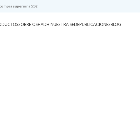
 compra superior a 55€
ODUCTOS
SOBRE OSHADHI
NUESTRA SEDE
PUBLICACIONES
BLOG