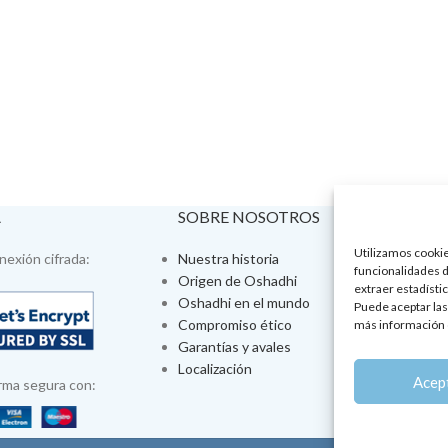
A
SOBRE NOSOTROS
VISÍTA
Utilizamos cookies
exión cifrada:
Nuestra historia
Tienda fís
funcionalidades d
Origen de Oshadhi
Talleres 
extraer estadístic
Oshadhi en el mundo
Tratamien
Puede aceptar las
Compromiso ético
Ayurveda
más información 
Garantías y avales
Jornadas
Localización
Aromatera
Acep
rma segura con: