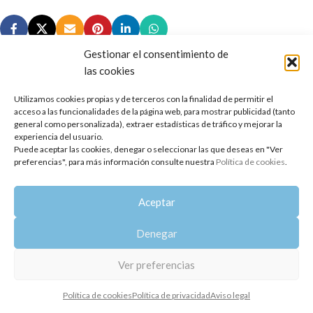
Gestionar el consentimiento de
las cookies
Utilizamos cookies propias y de terceros con la finalidad de permitir el
Copyright 2014-2025
Oshadhi España
.
acceso a las funcionalidades de la página web, para mostrar publicidad (tanto
Todos los derechos reservados.
general como personalizada), extraer estadísticas de tráfico y mejorar la
experiencia del usuario.
Puede aceptar las cookies, denegar o seleccionar las que deseas en "Ver
Política de privacidad
|
Aviso legal
|
Política de cookies
preferencias", para más información consulte nuestra
Política de cookies
.
Aceptar
Denegar
Ver preferencias
Política de cookies
Política de privacidad
Aviso legal