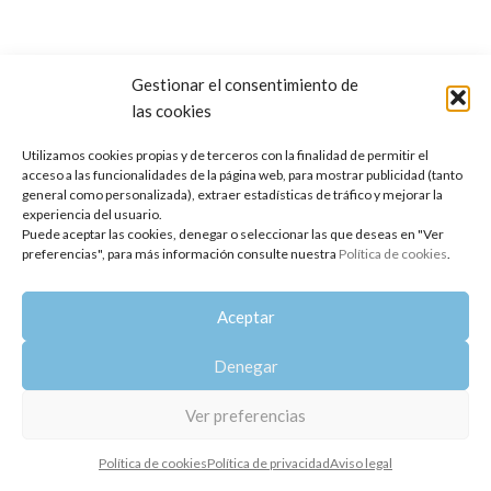
Gestionar el consentimiento de
las cookies
Copyright 2014-2025
Oshadhi España
.
Todos los derechos reservados.
Utilizamos cookies propias y de terceros con la finalidad de permitir el
acceso a las funcionalidades de la página web, para mostrar publicidad (tanto
Política de privacidad
|
Aviso legal
|
Política de cookies
general como personalizada), extraer estadísticas de tráfico y mejorar la
experiencia del usuario.
Puede aceptar las cookies, denegar o seleccionar las que deseas en "Ver
preferencias", para más información consulte nuestra
Política de cookies
.
Aceptar
Denegar
Ver preferencias
Política de cookies
Política de privacidad
Aviso legal