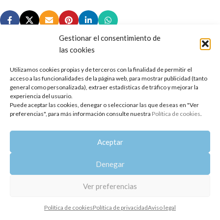
Gestionar el consentimiento de
las cookies
Utilizamos cookies propias y de terceros con la finalidad de permitir el
Copyright 2014-2025
Oshadhi España
.
acceso a las funcionalidades de la página web, para mostrar publicidad (tanto
Todos los derechos reservados.
general como personalizada), extraer estadísticas de tráfico y mejorar la
experiencia del usuario.
Puede aceptar las cookies, denegar o seleccionar las que deseas en "Ver
Política de privacidad
|
Aviso legal
|
Política de cookies
preferencias", para más información consulte nuestra
Política de cookies
.
Aceptar
Denegar
Ver preferencias
Política de cookies
Política de privacidad
Aviso legal