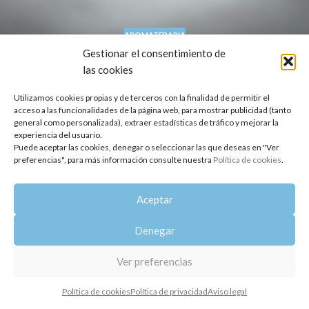
AROMATERAPIA
Conoce el listado con los mejores aceites
Gestionar el consentimiento de
las cookies
esenciales para problemas de insomnio
Oshadhi
Utilizamos cookies propias y de terceros con la finalidad de permitir el
Informe del Dr. Malte Hozzel. Fundador de Oshadhi. El desvelo o
acceso a las funcionalidades de la página web, para mostrar publicidad (tanto
general como personalizada), extraer estadísticas de tráfico y mejorar la
el insomnio es un problema importante en una sociedad
experiencia del usuario.
moderna y estresa...
Puede aceptar las cookies, denegar o seleccionar las que deseas en "Ver
SEGUIR LEYENDO
preferencias", para más información consulte nuestra
Política de cookies
.
Copyright 2014-2025
Oshadhi España
.
Aceptar
Todos los derechos reservados.
Política de privacidad
|
Aviso legal
|
Política de cookies
Denegar
Ver preferencias
Política de cookies
Política de privacidad
Aviso legal