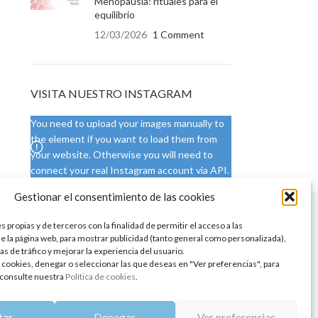
Menopausia: rituales para el
equilibrio
12/03/2026
1 Comment
VISITA NUESTRO INSTAGRAM
You need to upload your images manually to
the element if you want to load them from
your website. Otherwise you will need to
connect your real Instagram account via API.
Gestionar el consentimiento de las cookies
 NUESTRA SEDE
CONDICIONES DE USO
 propias y de terceros con la finalidad de permitir el acceso a las
ica
Condiciones generales
e la página web, para mostrar publicidad (tanto general como personalizada),
de aromaterapia
Cambios y devoluciones
as de tráfico y mejorar la experiencia del usuario.
tos de belleza
Formas de pago
 cookies, denegar o seleccionar las que deseas en "Ver preferencias", para
Formas de envío
consulte nuestra
Política de cookies
.
 y showrooms
¿Tienes alguna duda?
pia y bienestar
tar
Denegar
Ver preferencias