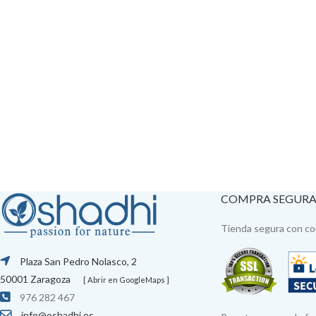
COMPRA SEGUR
Tienda segura con con
Plaza San Pedro Nolasco, 2
50001 Zaragoza
[ Abrir en GoogleMaps ]
976 282 467
info@oshadhi.es