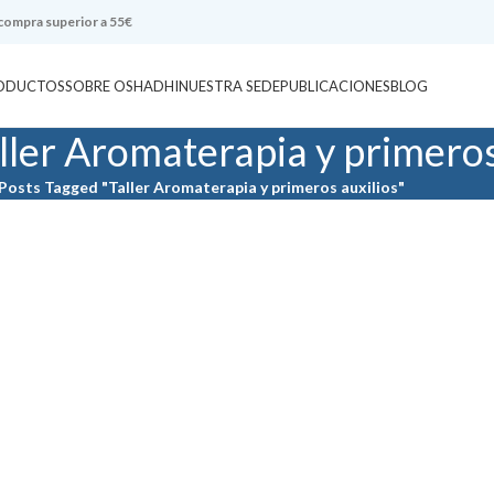
 compra superior a 55€
ODUCTOS
SOBRE OSHADHI
NUESTRA SEDE
PUBLICACIONES
BLOG
ller Aromaterapia y primeros
Posts Tagged "Taller Aromaterapia y primeros auxilios"