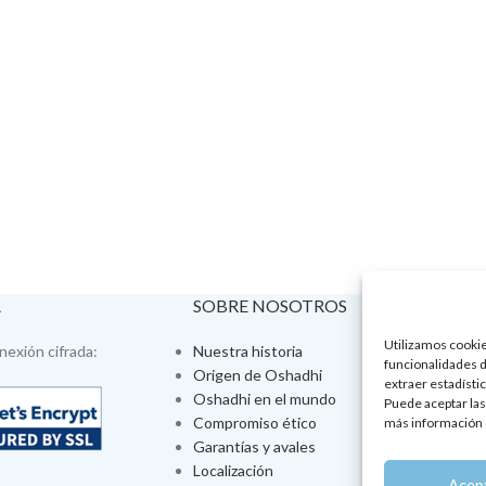
A
SOBRE NOSOTROS
VISÍTA
Utilizamos cookies
exión cifrada:
Nuestra historia
Tienda fís
funcionalidades d
Origen de Oshadhi
Talleres 
extraer estadístic
Oshadhi en el mundo
Tratamien
Puede aceptar las
Compromiso ético
Ayurveda
más información 
Garantías y avales
Jornadas
Localización
Aromatera
Acep