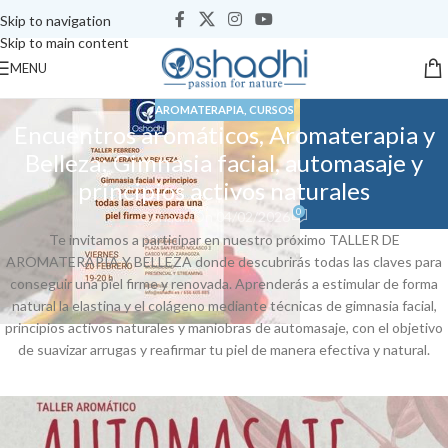
Skip to navigation
Skip to main content
MENU
AROMATERAPIA
,
CURSOS
Encuentros aromáticos, Aromaterapia y
Belleza: Gimnasia facial, automasaje y
principios activos naturales
0
Oshadhi
On 04/02/2026
Te invitamos a participar en nuestro próximo TALLER DE
AROMATERAPIA Y BELLEZA donde descubrirás todas las claves para
conseguir una piel firme y renovada. Aprenderás a estimular de forma
natural la elastina y el colágeno mediante técnicas de gimnasia facial,
principios activos naturales y maniobras de automasaje, con el objetivo
de suavizar arrugas y reafirmar tu piel de manera efectiva y natural.