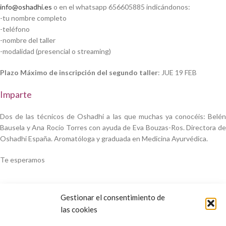
info@oshadhi.es
o en el whatsapp 656605885 indicándonos:
-tu nombre completo
-teléfono
-nombre del taller
-modalidad (presencial o streaming)
Plazo Máximo de inscripción del segundo taller
: JUE 19 FEB
Imparte
Dos de las técnicos de Oshadhi a las que muchas ya conocéis: Belén
Bausela y Ana Rocío Torres con ayuda de Eva Bouzas-Ros. Directora de
Oshadhi España. Aromatóloga y graduada en Medicina Ayurvédica.
Te esperamos
Gestionar el consentimiento de
las cookies
Aromaterapia holística
Charlas de aromaterapia
Talleres de aromaterapia