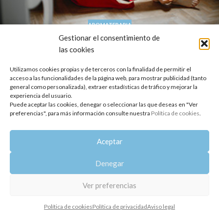
AROMATERAPIA
Te ayudamos a prevenir resfriados con el
Gestionar el consentimiento de
las cookies
Aceite Esencial de Jengibre
Oshadhi
Utilizamos cookies propias y de terceros con la finalidad de permitir el
Hola a tod@s, Hoy queremos despedir la semana con un consejo
acceso a las funcionalidades de la página web, para mostrar publicidad (tanto
general como personalizada), extraer estadísticas de tráfico y mejorar la
para que os ayude a fortalecer vuestro organismo durante esta
experiencia del usuario.
época. ...
Puede aceptar las cookies, denegar o seleccionar las que deseas en "Ver
SEGUIR LEYENDO
preferencias", para más información consulte nuestra
Política de cookies
.
Copyright 2014-2025
Oshadhi España
.
Aceptar
Todos los derechos reservados.
Política de privacidad
|
Aviso legal
|
Política de cookies
Denegar
Ver preferencias
Política de cookies
Política de privacidad
Aviso legal