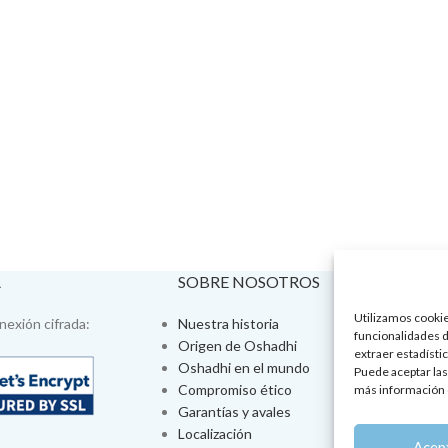
A
SOBRE NOSOTROS
VISÍTA
Utilizamos cookies
exión cifrada:
Nuestra historia
Tienda fís
funcionalidades d
Origen de Oshadhi
Talleres 
extraer estadístic
Oshadhi en el mundo
Tratamien
Puede aceptar las
Compromiso ético
Ayurveda
más información 
Garantías y avales
Jornadas
Localización
Aromatera
Acep