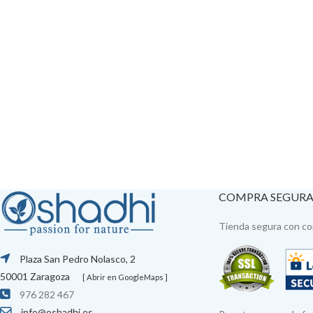
COMPRA SEGUR
Tienda segura con con
Plaza San Pedro Nolasco, 2
50001 Zaragoza
[ Abrir en GoogleMaps ]
976 282 467
info@oshadhi.es