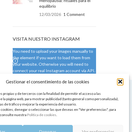
Menopausia: rituales para el
equilibrio
12/03/2026
1 Comment
VISITA NUESTRO INSTAGRAM
You need to upload your images manually to
the element if you want to load them from
your website. Otherwise you will need to
connect your real Instagram account via API.
Gestionar el consentimiento de las cookies
 NUESTRA SEDE
CONDICIONES DE USO
 propias y de terceros con la finalidad de permitir el acceso a las
ica
Condiciones generales
e la página web, para mostrar publicidad (tanto general como personalizada),
de aromaterapia
Cambios y devoluciones
as de tráfico y mejorar la experiencia del usuario.
tos de belleza
Formas de pago
 cookies, denegar o seleccionar las que deseas en "Ver preferencias", para
Formas de envío
consulte nuestra
Política de cookies
.
 y showrooms
¿Tienes alguna duda?
pia y bienestar
tar
Denegar
Ver preferencias