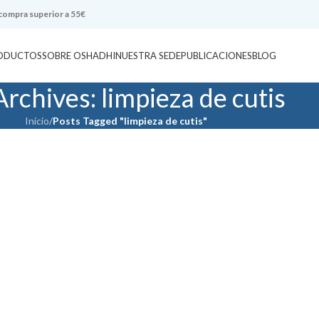
 compra superior a 55€
ODUCTOS
SOBRE OSHADHI
NUESTRA SEDE
PUBLICACIONES
BLOG
Archives: limpieza de cutis
Inicio
/
Posts Tagged "limpieza de cutis"