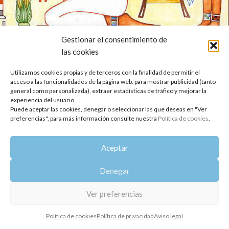
Gestionar el consentimiento de
CURSOS
las cookies
Oshadhi en la Escuela Internacional de
Aromaterapia de Barcelona
Utilizamos cookies propias y de terceros con la finalidad de permitir el
acceso a las funcionalidades de la página web, para mostrar publicidad (tanto
Oshadhi
general como personalizada), extraer estadísticas de tráfico y mejorar la
Presentar los productos y la filosofía de Oshadhi es el objetivo
experiencia del usuario.
Puede aceptar las cookies, denegar o seleccionar las que deseas en "Ver
de la jornada que tendrá lugar el próximo 17 de mayo en la Esc...
preferencias", para más información consulte nuestra
Política de cookies
.
SEGUIR LEYENDO
Aceptar
Copyright 2014-2025
Oshadhi España
.
Todos los derechos reservados.
Denegar
Política de privacidad
|
Aviso legal
|
Política de cookies
Ver preferencias
Política de cookies
Política de privacidad
Aviso legal