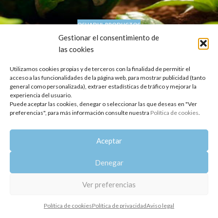
OSHADHI
,
PRODUCTOS
Condiciones para compras Online y Sede
Gestionar el consentimiento de
las cookies
en el Día de la Tierra 2024
Oshadhi
Utilizamos cookies propias y de terceros con la finalidad de permitir el
DÍA DE LA TIERRA Este año, volvemos a celebrar contigo el
acceso a las funcionalidades de la página web, para mostrar publicidad (tanto
general como personalizada), extraer estadísticas de tráfico y mejorar la
día de la Tierra de una forma especial. Descuento especial 25%
experiencia del usuario.
*...
Puede aceptar las cookies, denegar o seleccionar las que deseas en "Ver
SEGUIR LEYENDO
preferencias", para más información consulte nuestra
Política de cookies
.
Copyright 2014-2025
Oshadhi España
.
Aceptar
Todos los derechos reservados.
Política de privacidad
|
Aviso legal
|
Política de cookies
Denegar
Ver preferencias
Política de cookies
Política de privacidad
Aviso legal