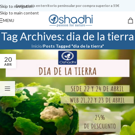
Envío gratis en territorio peninsular por compra superior a 55€
Skip to navigation
Skip to main content
MENU
Tag Archives: dia de la tierra
Inicio
/
Posts Tagged "dia de la tierra"
20
ABR