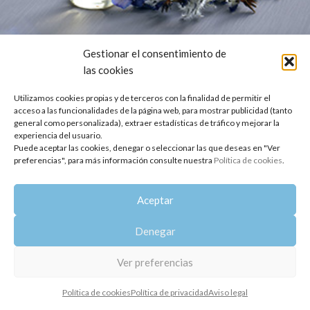
Gestionar el consentimiento de
AGENDA
,
AROMATERAPIA
,
CURSOS
las cookies
Ciclo Formativo Taller IV Aromaterapia y
Utilizamos cookies propias y de terceros con la finalidad de permitir el
Gestión de la Emociones
acceso a las funcionalidades de la página web, para mostrar publicidad (tanto
Oshadhi
general como personalizada), extraer estadísticas de tráfico y mejorar la
experiencia del usuario.
Seguimos con el Ciclo Formativo en Aromatología Holística, esta
Puede aceptar las cookies, denegar o seleccionar las que deseas en "Ver
vez con el Taller IV de Aromaterapia y Gestión de las
preferencias", para más información consulte nuestra
Política de cookies
.
Emociones. Est...
SEGUIR LEYENDO
Aceptar
Copyright 2014-2025
Oshadhi España
.
Denegar
Todos los derechos reservados.
Política de privacidad
|
Aviso legal
|
Política de cookies
Ver preferencias
Política de cookies
Política de privacidad
Aviso legal