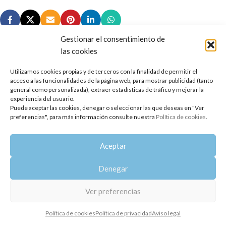
Gestionar el consentimiento de
las cookies
Utilizamos cookies propias y de terceros con la finalidad de permitir el
Copyright 2014-2025
Oshadhi España
.
acceso a las funcionalidades de la página web, para mostrar publicidad (tanto
Todos los derechos reservados.
general como personalizada), extraer estadísticas de tráfico y mejorar la
experiencia del usuario.
Puede aceptar las cookies, denegar o seleccionar las que deseas en "Ver
Política de privacidad
|
Aviso legal
|
Política de cookies
preferencias", para más información consulte nuestra
Política de cookies
.
Aceptar
Denegar
Ver preferencias
Política de cookies
Política de privacidad
Aviso legal