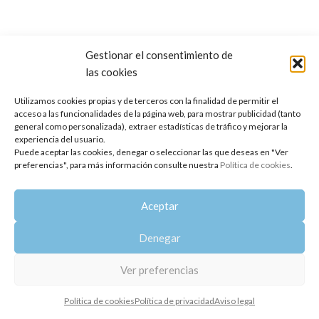
Gestionar el consentimiento de
las cookies
Copyright 2014-2025
Oshadhi España
.
Todos los derechos reservados.
Utilizamos cookies propias y de terceros con la finalidad de permitir el
acceso a las funcionalidades de la página web, para mostrar publicidad (tanto
Política de privacidad
|
Aviso legal
|
Política de cookies
general como personalizada), extraer estadísticas de tráfico y mejorar la
experiencia del usuario.
Puede aceptar las cookies, denegar o seleccionar las que deseas en "Ver
preferencias", para más información consulte nuestra
Política de cookies
.
Aceptar
Denegar
Ver preferencias
Política de cookies
Política de privacidad
Aviso legal