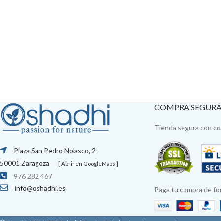
COMPRA SEGUR
Tienda segura con con
Plaza San Pedro Nolasco, 2
50001 Zaragoza
[ Abrir en GoogleMaps ]
976 282 467
info@oshadhi.es
Paga tu compra de fo