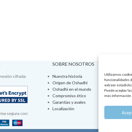
A
SOBRE NOSOTROS
VISÍTA
Utilizamos cookies
exión cifrada:
Nuestra historia
Tienda fís
funcionalidades d
Origen de Oshadhi
Talleres 
extraer estadístic
Oshadhi en el mundo
Tratamien
Puede aceptar las
Compromiso ético
Ayurveda
más información 
Garantías y avales
Jornadas
Localización
Aromatera
Acep
rma segura con: