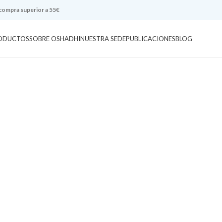
 compra superior a 55€
ODUCTOS
SOBRE OSHADHI
NUESTRA SEDE
PUBLICACIONES
BLOG