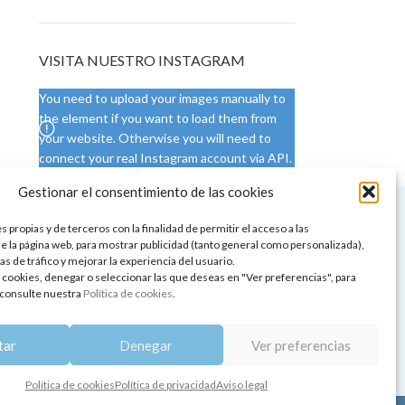
VISITA NUESTRO INSTAGRAM
You need to upload your images manually to
the element if you want to load them from
your website. Otherwise you will need to
connect your real Instagram account via API.
Gestionar el consentimiento de las cookies
 NUESTRA SEDE
CONDICIONES DE USO
 propias y de terceros con la finalidad de permitir el acceso a las
ica
Condiciones generales
e la página web, para mostrar publicidad (tanto general como personalizada),
de aromaterapia
Cambios y devoluciones
as de tráfico y mejorar la experiencia del usuario.
tos de belleza
Formas de pago
 cookies, denegar o seleccionar las que deseas en "Ver preferencias", para
Formas de envío
consulte nuestra
Política de cookies
.
 y showrooms
¿Tienes alguna duda?
pia y bienestar
tar
Denegar
Ver preferencias
Política de cookies
Política de privacidad
Aviso legal