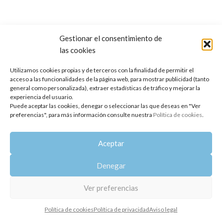
Gestionar el consentimiento de
las cookies
Copyright 2014-2025
Oshadhi España
.
Todos los derechos reservados.
Utilizamos cookies propias y de terceros con la finalidad de permitir el
acceso a las funcionalidades de la página web, para mostrar publicidad (tanto
Política de privacidad
|
Aviso legal
|
Política de cookies
general como personalizada), extraer estadísticas de tráfico y mejorar la
experiencia del usuario.
Puede aceptar las cookies, denegar o seleccionar las que deseas en "Ver
preferencias", para más información consulte nuestra
Política de cookies
.
Aceptar
Denegar
Ver preferencias
Política de cookies
Política de privacidad
Aviso legal