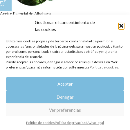
Aceite Esencial de Albahaca
tropical (85% Chav. Metilo)
Gestionar el consentimiento de
las cookies
9,10
€
Copyright 2014-2025
Oshadhi España
.
Utilizamos cookies propias y de terceros con la finalidad de permitir el
Todos los derechos reservados.
acceso a las funcionalidades de la página web, para mostrar publicidad (tanto
general como personalizada), extraer estadísticas de tráfico y mejorar la
Política de privacidad
|
Aviso legal
|
Política de cookies
experiencia del usuario.
Puede aceptar las cookies, denegar o seleccionar las que deseas en "Ver
preferencias", para más información consulte nuestra
Política de cookies
.
Aceptar
Denegar
Ver preferencias
Política de cookies
Política de privacidad
Aviso legal