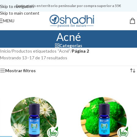
Envío gratis en territorio peninsular por compra superior a 55€
Skip to navigation
Skip to main content
MENU
Acné
Categorías
Inicio
/
Productos etiquetados “Acné”
/
Página 2
Mostrando 13–17 de 17 resultados
Mostrar filtros