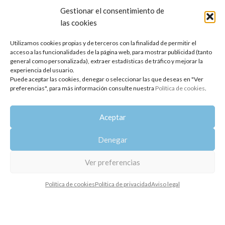
Gestionar el consentimiento de
las cookies
Utilizamos cookies propias y de terceros con la finalidad de permitir el
acceso a las funcionalidades de la página web, para mostrar publicidad (tanto
general como personalizada), extraer estadísticas de tráfico y mejorar la
experiencia del usuario.
Puede aceptar las cookies, denegar o seleccionar las que deseas en "Ver
preferencias", para más información consulte nuestra
Política de cookies
.
Hidrolato de Canela
Hidrolato de Espliego
Aceptar
11,14
€
-
14,45
€
10,56
€
Denegar
Ver preferencias
Política de cookies
Política de privacidad
Aviso legal