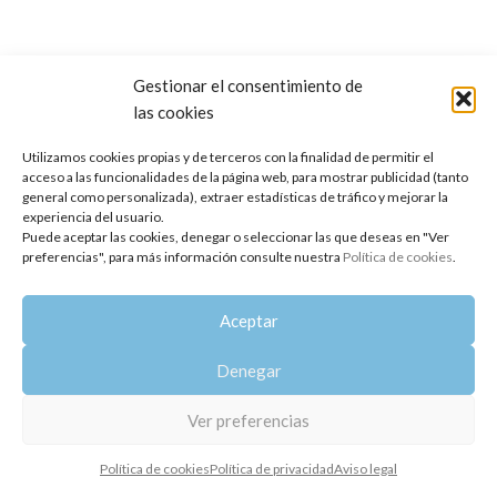
Gestionar el consentimiento de
las cookies
Copyright 2014-2025
Oshadhi España
.
Todos los derechos reservados.
Utilizamos cookies propias y de terceros con la finalidad de permitir el
acceso a las funcionalidades de la página web, para mostrar publicidad (tanto
Política de privacidad
|
Aviso legal
|
Política de cookies
general como personalizada), extraer estadísticas de tráfico y mejorar la
experiencia del usuario.
Puede aceptar las cookies, denegar o seleccionar las que deseas en "Ver
preferencias", para más información consulte nuestra
Política de cookies
.
Aceptar
Denegar
Ver preferencias
Política de cookies
Política de privacidad
Aviso legal