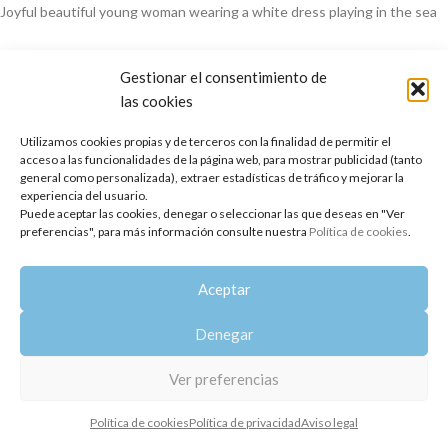
Joyful beautiful young woman wearing a white dress playing in the sea
Gestionar el consentimiento de
las cookies
Utilizamos cookies propias y de terceros con la finalidad de permitir el
acceso a las funcionalidades de la página web, para mostrar publicidad (tanto
general como personalizada), extraer estadísticas de tráfico y mejorar la
experiencia del usuario.
Copyright 2014-2025
Oshadhi España
.
Puede aceptar las cookies, denegar o seleccionar las que deseas en "Ver
Todos los derechos reservados.
preferencias", para más información consulte nuestra
Política de cookies
.
Política de privacidad
|
Aviso legal
|
Política de cookies
Aceptar
Denegar
Ver preferencias
Política de cookies
Política de privacidad
Aviso legal