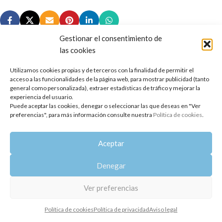
Gestionar el consentimiento de
las cookies
Utilizamos cookies propias y de terceros con la finalidad de permitir el
Copyright 2014-2025
Oshadhi España
.
acceso a las funcionalidades de la página web, para mostrar publicidad (tanto
Todos los derechos reservados.
general como personalizada), extraer estadísticas de tráfico y mejorar la
experiencia del usuario.
Puede aceptar las cookies, denegar o seleccionar las que deseas en "Ver
Política de privacidad
|
Aviso legal
|
Política de cookies
preferencias", para más información consulte nuestra
Política de cookies
.
Aceptar
Denegar
Ver preferencias
Política de cookies
Política de privacidad
Aviso legal