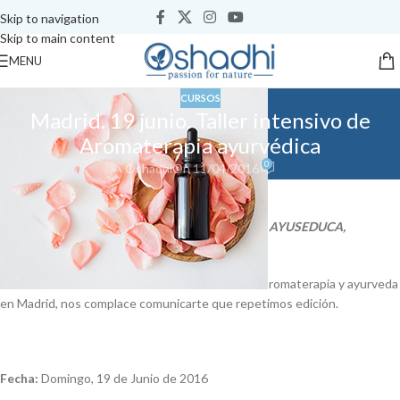
Skip to navigation
Skip to main content
MENU
CURSOS
Madrid. 19 junio. Taller intensivo de
Aromaterapia ayurvédica
0
Oshadhi
On 11/04/2016
El poder de los aceites esenciales.
Taller organizado por la Asociación de Ayurveda AYUSEDUCA,
ayuseduca.org
Tras el éxito de la última convocatoria del taller aromaterapia y ayurveda
en Madrid, nos complace comunicarte que repetimos edición.
Fecha:
Domingo, 19 de Junio de 2016