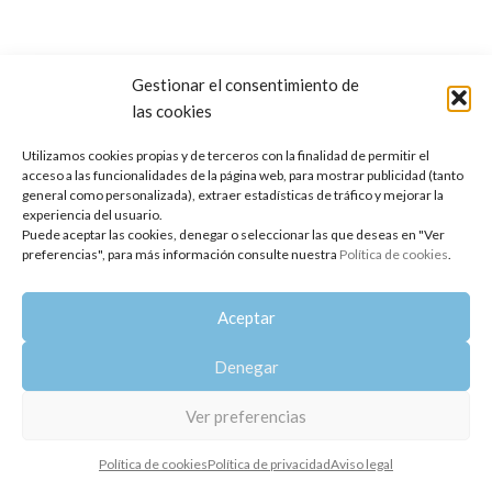
Gestionar el consentimiento de
las cookies
Copyright 2014-2025
Oshadhi España
.
Todos los derechos reservados.
Utilizamos cookies propias y de terceros con la finalidad de permitir el
acceso a las funcionalidades de la página web, para mostrar publicidad (tanto
Política de privacidad
|
Aviso legal
|
Política de cookies
general como personalizada), extraer estadísticas de tráfico y mejorar la
experiencia del usuario.
Puede aceptar las cookies, denegar o seleccionar las que deseas en "Ver
preferencias", para más información consulte nuestra
Política de cookies
.
Aceptar
Denegar
Ver preferencias
Política de cookies
Política de privacidad
Aviso legal