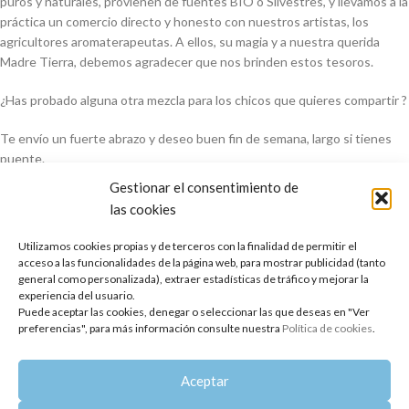
puros y naturales, provienen de fuentes BIO o Silvestres, y llevamos a la
práctica un comercio directo y honesto con nuestros artistas, los
agricultores aromaterapeutas. A ellos, su magia y a nuestra querida
Madre Tierra, debemos agradecer que nos brinden estos tesoros.
¿Has probado alguna otra mezcla para los chicos que quieres compartir ?
Te envío un fuerte abrazo y deseo buen fin de semana, largo si tienes
puente.
Gestionar el consentimiento de
Eva Bouzas-Ros
las cookies
Aromaterapeuta y Directora de Oshadhi España
Utilizamos cookies propias y de terceros con la finalidad de permitir el
acceso a las funcionalidades de la página web, para mostrar publicidad (tanto
general como personalizada), extraer estadísticas de tráfico y mejorar la
perfume artesanal para chicos
perfume natural para hombres
experiencia del usuario.
Puede aceptar las cookies, denegar o seleccionar las que deseas en "Ver
preferencias", para más información consulte nuestra
Política de cookies
.
Aceptar
Más reciente
Anterior