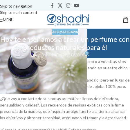
Skip to navigation
Skip to main content
MENU
AROMATERAPIA
Hoy te enseñamos a crear un perfume con
productos naturales para él
0
Oshadhi
On 28/10/2016
Mi publicación de hoy va dirigida al público masculino o a vosotras si os
animáis a elaborar un perfume muy especial pensando en vuestro chico.
La propuesta danza entre esencias de Cedro y Sándalo, pero en lugar de
spray con base de alcohol, tu base será el aceite de Jojoba 100% puro.
¿Que voy a contarte de sus notas aromáticas llenas de delicadeza,
sensualidad y calidez?. Los recuerdos de resinas exóticas con la firme
presencia de la madera, que inspiran arraigo fuerte a la tierrra, alcanzar
los objetivos y obtener serenidad, atenuando el temor y la agresividad.
¿Cómo lo puedes preparar? Muy fácil. Solo necesitas: