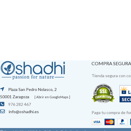
COMPRA SEGUR
Tienda segura con con
Plaza San Pedro Nolasco, 2
50001 Zaragoza
[ Abrir en GoogleMaps ]
976 282 467
info@oshadhi.es
Paga tu compra de fo