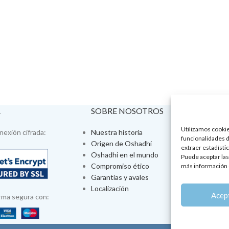
A
SOBRE NOSOTROS
VISÍTA
Utilizamos cookies
exión cifrada:
Nuestra historia
Tienda fís
funcionalidades d
Origen de Oshadhi
Talleres 
extraer estadístic
Oshadhi en el mundo
Tratamien
Puede aceptar las
Compromiso ético
Ayurveda
más información 
Garantías y avales
Jornadas
Localización
Aromatera
Acep
rma segura con: