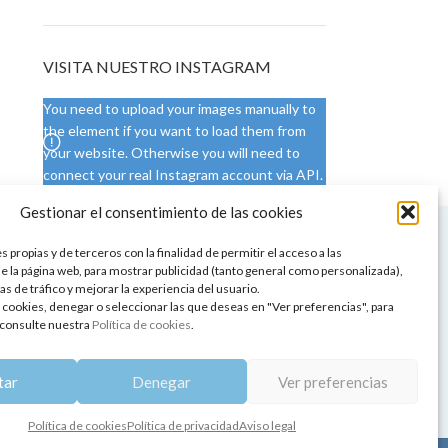
VISITA NUESTRO INSTAGRAM
You need to upload your images manually to
the element if you want to load them from
your website. Otherwise you will need to
connect your real Instagram account via API.
Gestionar el consentimiento de las cookies
 NUESTRA SEDE
CONDICIONES DE USO
 propias y de terceros con la finalidad de permitir el acceso a las
ica
Condiciones generales
e la página web, para mostrar publicidad (tanto general como personalizada),
de aromaterapia
Cambios y devoluciones
as de tráfico y mejorar la experiencia del usuario.
tos de belleza
Formas de pago
 cookies, denegar o seleccionar las que deseas en "Ver preferencias", para
Formas de envío
consulte nuestra
Política de cookies
.
 y showrooms
¿Tienes alguna duda?
pia y bienestar
tar
Denegar
Ver preferencias
Política de cookies
Política de privacidad
Aviso legal