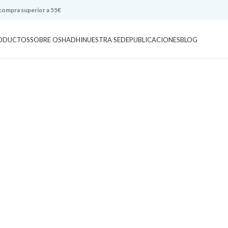
 compra superior a 55€
ODUCTOS
SOBRE OSHADHI
NUESTRA SEDE
PUBLICACIONES
BLOG