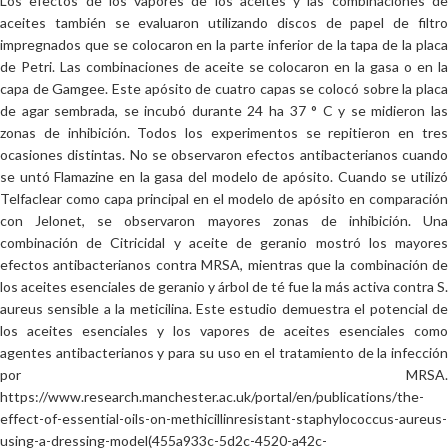
Los efectos de los vapores de los aceites y las combinaciones de
aceites también se evaluaron utilizando discos de papel de filtro
impregnados que se colocaron en la parte inferior de la tapa de la placa
de Petri. Las combinaciones de aceite se colocaron en la gasa o en la
capa de Gamgee. Este apósito de cuatro capas se colocó sobre la placa
de agar sembrada, se incubó durante 24 ha 37 ° C y se midieron las
zonas de inhibición. Todos los experimentos se repitieron en tres
ocasiones distintas. No se observaron efectos antibacterianos cuando
se untó Flamazine en la gasa del modelo de apósito. Cuando se utilizó
Telfaclear como capa principal en el modelo de apósito en comparación
con Jelonet, se observaron mayores zonas de inhibición. Una
combinación de Citricidal y aceite de geranio mostró los mayores
efectos antibacterianos contra MRSA, mientras que la combinación de
los aceites esenciales de geranio y árbol de té fue la más activa contra S.
aureus sensible a la meticilina. Este estudio demuestra el potencial de
los aceites esenciales y los vapores de aceites esenciales como
agentes antibacterianos y para su uso en el tratamiento de la infección
por MRSA.
https://www.research.manchester.ac.uk/portal/en/publications/the-
effect-of-essential-oils-on-methicillinresistant-staphylococcus-aureus-
using-a-dressing-model(455a933c-5d2c-4520-a42c-