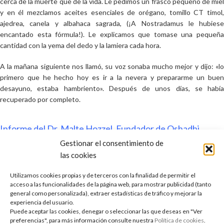
cerca de la muerte que de la vida. Le pedimos un frasco pequeño de miel
y en él mezclamos aceites esenciales de orégano, tomillo CT timol,
ajedrea, canela y albahaca sagrada, (¡A Nostradamus le hubiese
encantado esta fórmula!). Le explicamos que tomase una pequeña
cantidad con la yema del dedo y la lamiera cada hora.
A la mañana siguiente nos llamó, su voz sonaba mucho mejor y dijo: «lo
primero que he hecho hoy es ir a la nevera y prepararme un buen
desayuno, estaba hambriento». Después de unos días, se había
recuperado por completo.
Informe del Dr. Malte Hozzel. Fundador de Oshadhi
Gestionar el consentimiento de
Carrier of light. Holistic living. carrieroflight.blog
las cookies
Utilizamos cookies propias y de terceros con la finalidad de permitir el
acceso a las funcionalidades de la página web, para mostrar publicidad (tanto
general como personalizada), extraer estadísticas de tráfico y mejorar la
Aceites esenciales
antimicrobianos
experiencia del usuario.
Puede aceptar las cookies, denegar o seleccionar las que deseas en "Ver
preferencias", para más información consulte nuestra
Política de cookies
.