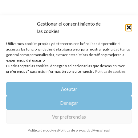
Gestionar el consentimiento de
las cookies
Copyright 2014-2025
Oshadhi España
.
Todos los derechos reservados.
Utilizamos cookies propias y de terceros con la finalidad de permitir el
acceso a las funcionalidades de la página web, para mostrar publicidad (tanto
Política de privacidad
|
Aviso legal
|
Política de cookies
general como personalizada), extraer estadísticas de tráfico y mejorar la
experiencia del usuario.
Puede aceptar las cookies, denegar o seleccionar las que deseas en "Ver
preferencias", para más información consulte nuestra
Política de cookies
.
Aceptar
Denegar
Ver preferencias
Política de cookies
Política de privacidad
Aviso legal