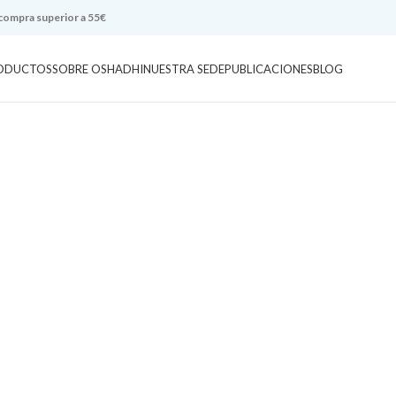
 compra superior a 55€
ODUCTOS
SOBRE OSHADHI
NUESTRA SEDE
PUBLICACIONES
BLOG