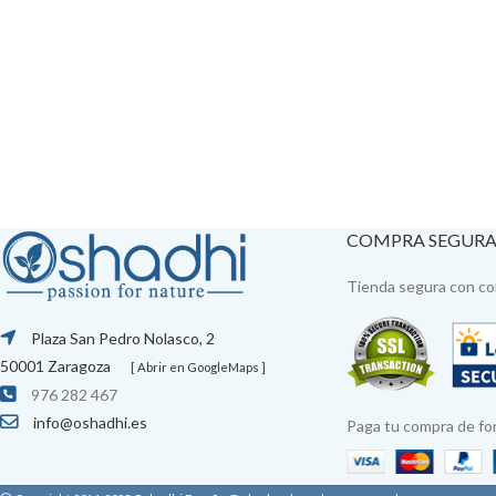
COMPRA SEGUR
Tienda segura con con
Plaza San Pedro Nolasco, 2
50001 Zaragoza
[ Abrir en GoogleMaps ]
976 282 467
info@oshadhi.es
Paga tu compra de fo