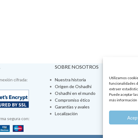
A
SOBRE NOSOTROS
VISÍTA
Utilizamos cookies
exión cifrada:
Nuestra historia
Tienda fís
funcionalidades d
Origen de Oshadhi
Talleres 
extraer estadístic
Oshadhi en el mundo
Tratamien
Puede aceptar las
Compromiso ético
Ayurveda
más información 
Garantías y avales
Jornadas
Localización
Aromatera
Acep
rma segura con: