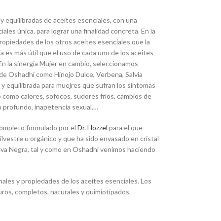
y equilibradas de aceites esenciales, con una
ales única, para lograr una finalidad concreta. En la
propiedades de los otros aceites esenciales que la
a es más útil que el uso de cada uno de los aceites
n la sinergia Mujer en cambio, seleccionamos
de Oshadhi como Hinojo Dulce, Verbena, Salvia
a y equilibrada para muejres que sufran los síntomas
como calores, sofocos, sudores fríos, cambios de
o profundo, inapetencia sexual,…
completo formulado por el
Dr. Hozzel
para el que
ilvestre u orgánico y que ha sido envasado en cristal
elva Negra, tal y como en Oshadhi venimos haciendo
nales y propiedades de los aceites esenciales. Los
ros, completos, naturales y quimiotipados.