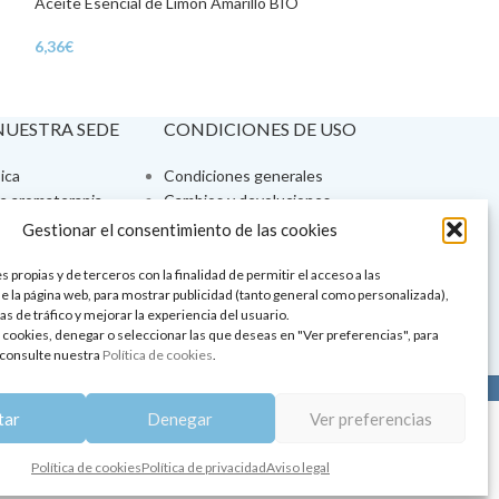
Aceite Esencial de Limón Amarillo BIO
Aceite Esencial de
6,36
€
29,85
€
 NUESTRA SEDE
CONDICIONES DE USO
ica
Condiciones generales
de aromaterapia
Cambios y devoluciones
tos de belleza
Formas de pago
Gestionar el consentimiento de las cookies
Formas de envío
 y showrooms
¿Tienes alguna duda?
 propias y de terceros con la finalidad de permitir el acceso a las
e la página web, para mostrar publicidad (tanto general como personalizada),
pia y bienestar
as de tráfico y mejorar la experiencia del usuario.
 cookies, denegar o seleccionar las que deseas en "Ver preferencias", para
consulte nuestra
Política de cookies
.
lítica de privacidad
|
Aviso legal
|
Política de cookies
tar
Denegar
Ver preferencias
Política de cookies
Política de privacidad
Aviso legal