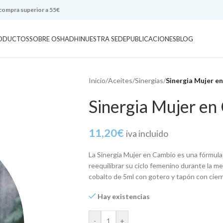
 compra superior a 55€
ODUCTOS
SOBRE OSHADHI
NUESTRA SEDE
PUBLICACIONES
BLOG
Inicio
/
Aceites
/
Sinergias
/
Sinergia Mujer e
Sinergia Mujer en
11,20
€
iva incluido
La Sinergia Mujer en Cambio es una fórmula
reequilibrar su ciclo femenino durante la me
cobalto de 5ml con gotero y tapón con cier
Hay existencias
-
+