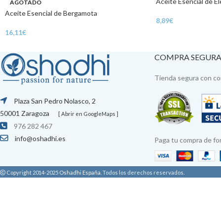
Aceite Esencial de El
AGOTADO
Aceite Esencial de Bergamota
8,89
€
16,11
€
COMPRA SEGUR
Tienda segura con con
Plaza San Pedro Nolasco, 2
50001 Zaragoza
[ Abrir en GoogleMaps ]
976 282 467
info@oshadhi.es
Paga tu compra de fo
Copyright 2014-2025
Oshadhi España
.
Todos los derechos reservados.