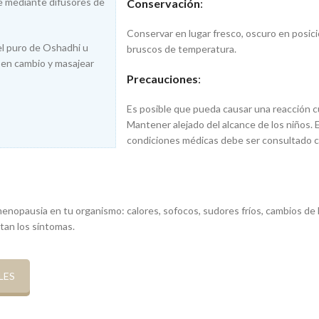
te mediante difusores de
Conservación
:
Conservar en lugar fresco, oscuro en posici
el puro de Oshadhi u
bruscos de temperatura.
r en cambio y masajear
Precauciones
:
Es posible que pueda causar una reacción c
Mantener alejado del alcance de los niños. 
condiciones médicas debe ser consultado 
menopausia en tu organismo: calores, sofocos, sudores fríos, cambios de
tan los síntomas.
LES