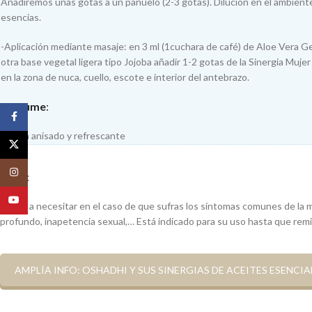
Añadiremos unas gotas a un pañuelo (2-3 gotas). Dilución en el ambien
esencias.
-Aplicación mediante masaje: en 3 ml (1cuchara de café) de Aloe Vera G
otra base vegetal ligera tipo Jojoba añadir 1-2 gotas de la Sinergia Muje
en la zona de nuca, cuello, escote e interior del antebrazo.
Perfume
:
Facebook
Aroma anisado y refrescante
X
Instagram
Nota
:
YouTube
Lo vas a necesitar en el caso de que sufras los síntomas comunes de la 
profundo, inapetencia sexual,… Está indicado para su uso hasta que remi
AMPLÍA INFO: OSHADHI Y SUS SINERGIAS DE ACEITES ESENCIA