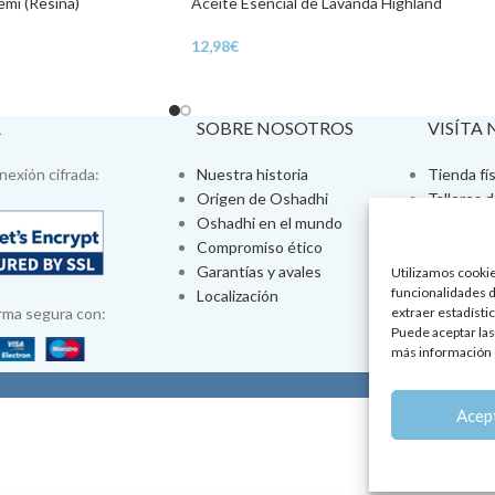
emí (Resina)
Aceite Esencial de Lavanda Highland
12,98
€
A
SOBRE NOSOTROS
VISÍTA
exión cifrada:
Nuestra historia
Tienda fís
Origen de Oshadhi
Talleres 
Oshadhi en el mundo
Tratamien
Compromiso ético
Ayurveda
Garantías y avales
Jornadas
Utilizamos cookies
funcionalidades d
Localización
Aromatera
rma segura con:
extraer estadístic
Puede aceptar las
más información 
Po
Acep