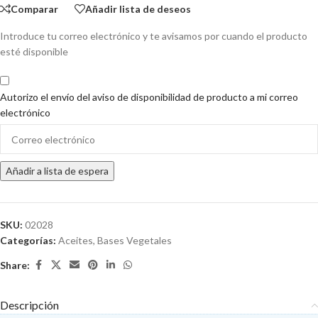
Comparar
Añadir lista de deseos
Introduce tu correo electrónico y te avisamos por cuando el producto
esté disponible
Autorizo el envío del aviso de disponibilidad de producto a mi correo
electrónico
Enter
your
email
Añadir a lista de espera
address
to
join
the
SKU:
02028
waitlist
Categorías:
Aceites
,
Bases Vegetales
for
Share:
this
product
Descripción