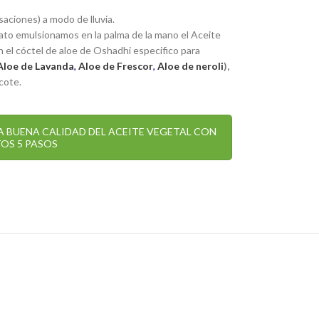
saciones) a modo de lluvia.
lato emulsionamos en la palma de la mano el Aceite
n el cóctel de aloe de Oshadhi especifico para
Aloe de Lavanda
,
Aloe de Frescor
,
Aloe de neroli
),
cote.
 BUENA CALIDAD DEL ACEITE VEGETAL CON
OS 5 PASOS