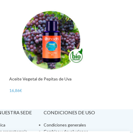
Aceite Vegetal de Pepitas de Uva
Aloe de Árbol del
16,86
€
19,80
€
 NUESTRA SEDE
CONDICIONES DE USO
ica
Condiciones generales
de aromaterapia
Cambios y devoluciones