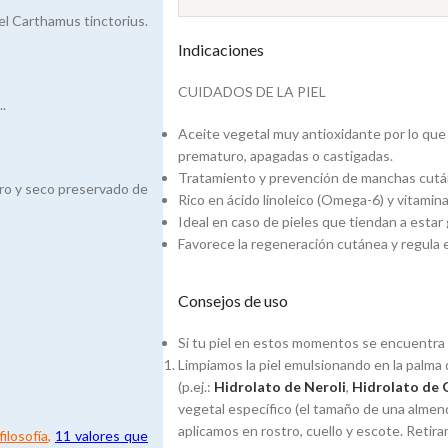
del Carthamus tinctorius.
Indicaciones
CUIDADOS DE LA PIEL
..
Aceite vegetal muy antioxidante por lo que
prematuro, apagadas o castigadas.
Tratamiento y prevención de manchas cut
uro y seco preservado de
Rico en ácido linoleico (Omega-6) y vitamina
Ideal en caso de pieles que tiendan a estar 
Favorece la regeneración cutánea y regula e
Consejos de uso
Si tu piel en estos momentos se encuentra
Limpiamos la piel emulsionando en la palma d
(p.ej.:
Hidrolato de Neroli
,
Hidrolato de 
vegetal específico (el tamaño de una almend
aplicamos en rostro, cuello y escote. Reti
ilosofía
,
11 valores que