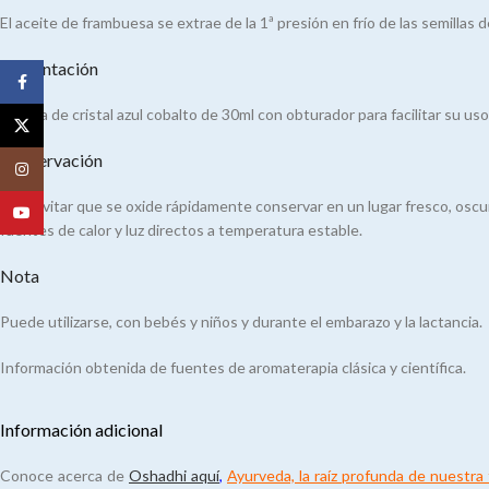
El aceite de frambuesa se extrae de la 1ª presión en frío de las semillas 
Presentación
Facebook
Botella de cristal azul cobalto de 30ml con obturador para facilitar su uso
X
Conservación
Instagram
Para evitar que se oxide rápidamente conservar en un lugar fresco, osc
YouTube
fuentes de calor y luz directos a temperatura estable.
Nota
Puede utilizarse, con bebés y niños y durante el embarazo y la lactancia.
Información obtenida de fuentes de aromaterapia clásica y científica.
Información adicional
Conoce acerca de
Oshadhi aquí
,
Ayurveda, la raíz profunda de nuestra f