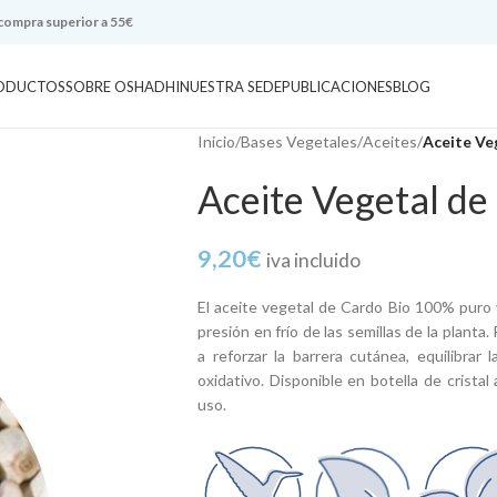
 compra superior a 55€
ODUCTOS
SOBRE OSHADHI
NUESTRA SEDE
PUBLICACIONES
BLOG
Inicio
/
Bases Vegetales
/
Aceites
/
Aceite Ve
Aceite Vegetal de
9,20
€
iva incluido
El aceite vegetal de Cardo Bio 100% puro
presión en frío de las semillas de la planta
a reforzar la barrera cutánea, equilibrar
oxidativo. Disponible en botella de cristal
uso.