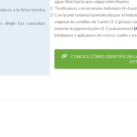
agua tibia hasta que salgan bien limpios
Tonificamos con el mismo hidrolato (4-6 pul
laces a la ficha técnica
Con la piel todavía humedecida por el hidro
vegetal de semillas de Cardo (1-2 gotas) co
dirigir tus consultas
mejorar la pigmentación (1-2 pulsaciones)
(
inhalamos y aplicamos en rostro, cuello y es
CONOCE CÓMO IDENTIFICAR LA
EST