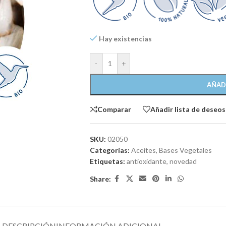
Hay existencias
-
+
AÑAD
Comparar
Añadir lista de deseos
SKU:
02050
Categorías:
Aceites
,
Bases Vegetales
Etiquetas:
antioxidante
,
novedad
Share:
DESCRIPCIÓN
INFORMACIÓN ADICIONAL