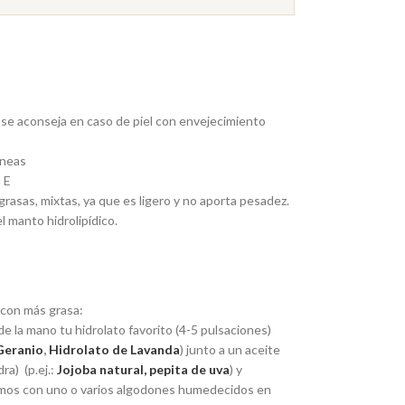
 se aconseja en caso de piel con envejecimiento
áneas
 E
grasas, mixtas, ya que es ligero y no aporta pesadez.
l manto hidrolipídico.
 con más grasa:
e la mano tu hidrolato favorito (4-5 pulsaciones)
Geranio
,
Hidrolato de Lavanda
) junto a un aceite
ra) (p.ej.:
Jojoba natural,
pepita de uva
) y
ramos con uno o varios algodones humedecidos en