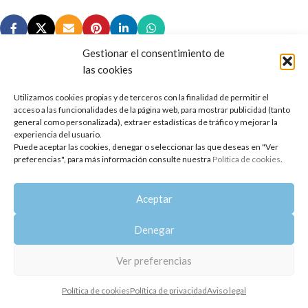
Gestionar el consentimiento de
las cookies
Utilizamos cookies propias y de terceros con la finalidad de permitir el
Copyright 2014-2025
Oshadhi España
.
acceso a las funcionalidades de la página web, para mostrar publicidad (tanto
Todos los derechos reservados.
general como personalizada), extraer estadísticas de tráfico y mejorar la
experiencia del usuario.
Puede aceptar las cookies, denegar o seleccionar las que deseas en "Ver
Política de privacidad
|
Aviso legal
|
Política de cookies
preferencias", para más información consulte nuestra
Política de cookies
.
Aceptar
Denegar
Ver preferencias
Política de cookies
Política de privacidad
Aviso legal