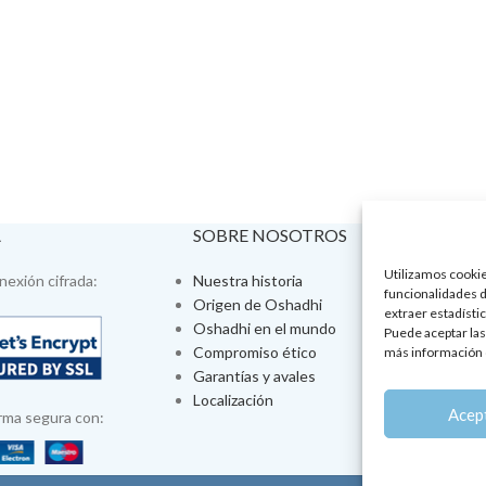
A
SOBRE NOSOTROS
VISÍTA
Utilizamos cookies
exión cifrada:
Nuestra historia
Tienda fís
funcionalidades d
Origen de Oshadhi
Talleres 
extraer estadístic
Oshadhi en el mundo
Tratamien
Puede aceptar las
Compromiso ético
Ayurveda
más información 
Garantías y avales
Jornadas
Localización
Aromatera
Acep
rma segura con: