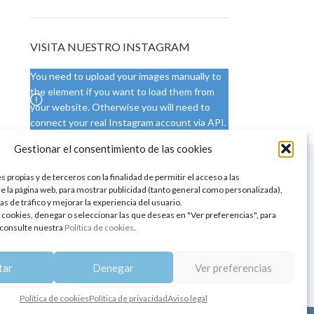
VISITA NUESTRO INSTAGRAM
You need to upload your images manually to
the element if you want to load them from
your website. Otherwise you will need to
connect your real Instagram account via API.
Gestionar el consentimiento de las cookies
 NUESTRA SEDE
CONDICIONES DE USO
 propias y de terceros con la finalidad de permitir el acceso a las
ica
Condiciones generales
e la página web, para mostrar publicidad (tanto general como personalizada),
de aromaterapia
Cambios y devoluciones
as de tráfico y mejorar la experiencia del usuario.
tos de belleza
Formas de pago
 cookies, denegar o seleccionar las que deseas en "Ver preferencias", para
Formas de envío
consulte nuestra
Política de cookies
.
 y showrooms
¿Tienes alguna duda?
pia y bienestar
tar
Denegar
Ver preferencias
Política de cookies
Política de privacidad
Aviso legal