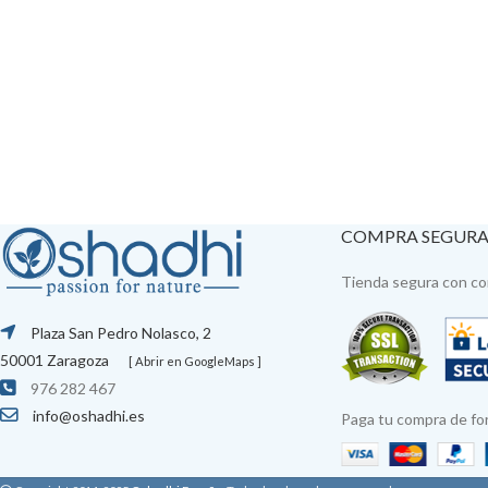
COMPRA SEGUR
Tienda segura con con
Plaza San Pedro Nolasco, 2
50001 Zaragoza
[ Abrir en GoogleMaps ]
976 282 467
info@oshadhi.es
Paga tu compra de fo