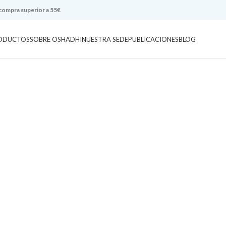
 compra superior a 55€
ODUCTOS
SOBRE OSHADHI
NUESTRA SEDE
PUBLICACIONES
BLOG