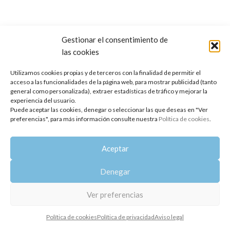
Gestionar el consentimiento de
las cookies
Copyright 2014-2025
Oshadhi España
.
Todos los derechos reservados.
Utilizamos cookies propias y de terceros con la finalidad de permitir el
acceso a las funcionalidades de la página web, para mostrar publicidad (tanto
Política de privacidad
|
Aviso legal
|
Política de cookies
general como personalizada), extraer estadísticas de tráfico y mejorar la
experiencia del usuario.
Puede aceptar las cookies, denegar o seleccionar las que deseas en "Ver
preferencias", para más información consulte nuestra
Política de cookies
.
Aceptar
Denegar
Ver preferencias
Política de cookies
Política de privacidad
Aviso legal