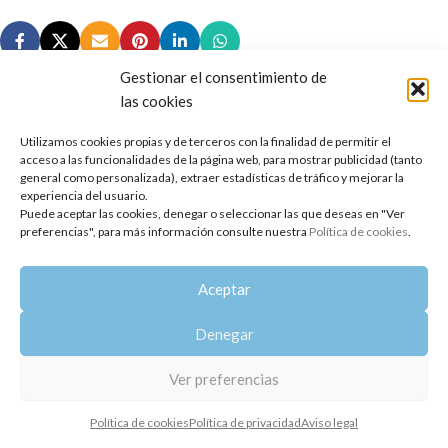
Gestionar el consentimiento de
las cookies
Utilizamos cookies propias y de terceros con la finalidad de permitir el
Copyright 2014-2025
Oshadhi España
.
acceso a las funcionalidades de la página web, para mostrar publicidad (tanto
Todos los derechos reservados.
general como personalizada), extraer estadísticas de tráfico y mejorar la
experiencia del usuario.
Puede aceptar las cookies, denegar o seleccionar las que deseas en "Ver
Política de privacidad
|
Aviso legal
|
Política de cookies
preferencias", para más información consulte nuestra
Política de cookies
.
Aceptar
Denegar
Ver preferencias
Política de cookies
Política de privacidad
Aviso legal