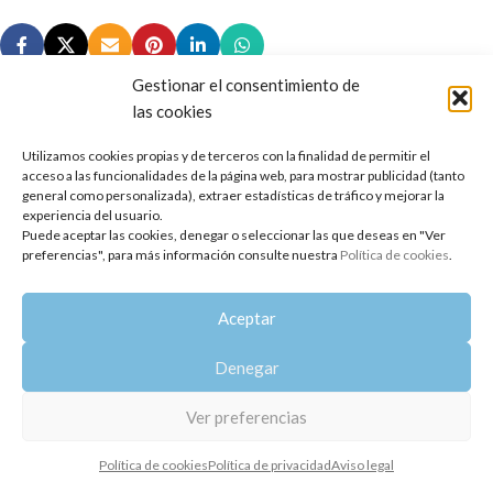
Gestionar el consentimiento de
las cookies
Utilizamos cookies propias y de terceros con la finalidad de permitir el
Copyright 2014-2025
Oshadhi España
.
acceso a las funcionalidades de la página web, para mostrar publicidad (tanto
Todos los derechos reservados.
general como personalizada), extraer estadísticas de tráfico y mejorar la
experiencia del usuario.
Puede aceptar las cookies, denegar o seleccionar las que deseas en "Ver
Política de privacidad
|
Aviso legal
|
Política de cookies
preferencias", para más información consulte nuestra
Política de cookies
.
Aceptar
Denegar
Ver preferencias
Política de cookies
Política de privacidad
Aviso legal