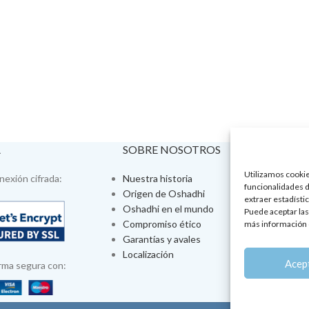
A
SOBRE NOSOTROS
VISÍTA
Utilizamos cookies
exión cifrada:
Nuestra historia
Tienda fís
funcionalidades d
Origen de Oshadhi
Talleres 
extraer estadístic
Oshadhi en el mundo
Tratamien
Puede aceptar las
Compromiso ético
Ayurveda
más información 
Garantías y avales
Jornadas
Localización
Aromatera
Acep
rma segura con: