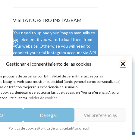
VISITA NUESTRO INSTAGRAM
You need to upload your images manually to
the element if you want to load them from
your website. Otherwise you will need to
connect your real Instagram account via API.
Gestionar el consentimiento de las cookies
 NUESTRA SEDE
CONDICIONES DE USO
 propias y de terceros con la finalidad de permitir el acceso a las
ica
Condiciones generales
e la página web, para mostrar publicidad (tanto general como personalizada),
de aromaterapia
Cambios y devoluciones
as de tráfico y mejorar la experiencia del usuario.
tos de belleza
Formas de pago
 cookies, denegar o seleccionar las que deseas en "Ver preferencias", para
Formas de envío
consulte nuestra
Política de cookies
.
 y showrooms
¿Tienes alguna duda?
pia y bienestar
tar
Denegar
Ver preferencias
Política de cookies
Política de privacidad
Aviso legal