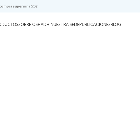
 compra superior a 55€
ODUCTOS
SOBRE OSHADHI
NUESTRA SEDE
PUBLICACIONES
BLOG