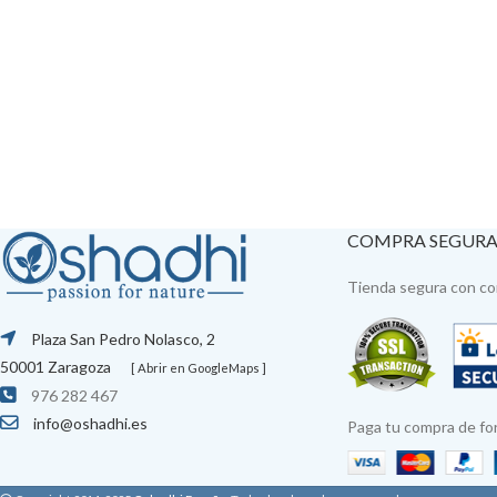
COMPRA SEGUR
Tienda segura con con
Plaza San Pedro Nolasco, 2
50001 Zaragoza
[ Abrir en GoogleMaps ]
976 282 467
info@oshadhi.es
Paga tu compra de fo